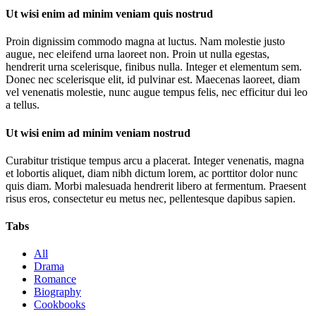
Ut wisi enim ad minim veniam quis nostrud
Proin dignissim commodo magna at luctus. Nam molestie justo
augue, nec eleifend urna laoreet non. Proin ut nulla egestas,
hendrerit urna scelerisque, finibus nulla. Integer et elementum sem.
Donec nec scelerisque elit, id pulvinar est. Maecenas laoreet, diam
vel venenatis molestie, nunc augue tempus felis, nec efficitur dui leo
a tellus.
Ut wisi enim ad minim veniam nostrud
Curabitur tristique tempus arcu a placerat. Integer venenatis, magna
et lobortis aliquet, diam nibh dictum lorem, ac porttitor dolor nunc
quis diam. Morbi malesuada hendrerit libero at fermentum. Praesent
risus eros, consectetur eu metus nec, pellentesque dapibus sapien.
Tabs
All
Drama
Romance
Biography
Cookbooks