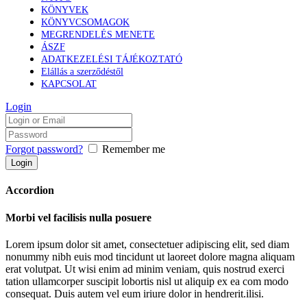
KÖNYVEK
KÖNYVCSOMAGOK
MEGRENDELÉS MENETE
ÁSZF
ADATKEZELÉSI TÁJÉKOZTATÓ
Elállás a szerződéstől
KAPCSOLAT
Login
Forgot password?
Remember me
Accordion
Morbi vel facilisis nulla posuere
Lorem ipsum dolor sit amet, consectetuer adipiscing elit, sed diam
nonummy nibh euis mod tincidunt ut laoreet dolore magna aliquam
erat volutpat. Ut wisi enim ad minim veniam, quis nostrud exerci
tation ullamcorper suscipit lobortis nisl ut aliquip ex ea com modo
consequat. Duis autem vel eum iriure dolor in hendrerit.ilisi.