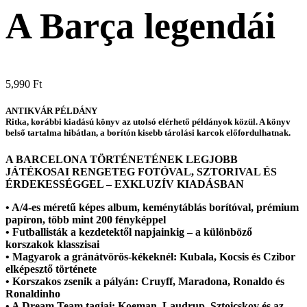
A Barça legendái
5,990
Ft
ANTIKVÁR PÉLDÁNY
Ritka, korábbi kiadású könyv az utolsó elérhető példányok közül. A könyv
belső tartalma hibátlan, a borítón kisebb tárolási karcok előfordulhatnak.
A BARCELONA TÖRTÉNETÉNEK LEGJOBB
JÁTÉKOSAI RENGETEG FOTÓVAL, SZTORIVAL ÉS
ÉRDEKESSÉGGEL – EXKLUZÍV KIADÁSBAN
•
A/4-es méretű képes album, keménytáblás borítóval, prémium
papíron, több mint 200 fényképpel
•
Futballisták a kezdetektől napjainkig ­– a különböző
korszakok klasszisai
•
Magyarok a gránátvörös-kékeknél: Kubala, Kocsis és Czibor
elképesztő története
•
Korszakos zsenik a pályán: Cruyff, Maradona, Ronaldo és
Ronaldinho
•
A Dream Team tagjai: Koeman, Laudrup, Sztoicskov és az