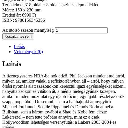
Terjedelme: 318 oldal + 8 oldalas színes képmelléklet
Méret: 150 x 230 mm
Eredeti ár: 6990 Ft
ISBN: 9786156345356
Az utolsó szezon mennyiség
Kosárba teszem
Leírás
Vélemények (0)
Leírás
A tizenegyszeres NBA-bajnok edző, Phil Jackson mindent tud arról,
milyen az, amikor valaki a reflektorfényben áll – arról, hogy milyen
óriási nyomás alatt szezonokon keresztül igazi egyéniségeket edzeni,
hányattatásokon és vitákon át, a média melegágyának közepén,
amikor minden mozdulat egy újabb főcím, egy újabb részlet az örök
szappanoperából. De semmi – sem a hat bajnoki aranygyűrű
Michael Jordannel, Scottie Pippennel és Dennis Rodmannel a
Bullsban, sem a három további a Shaq és Kobe fémjelezte
Lakersszel – nem tette próbára annyira, mint ez a csak
Hollywoodban lehetséges versenyfutás: a Lakers 2003-2004-es
idénye.