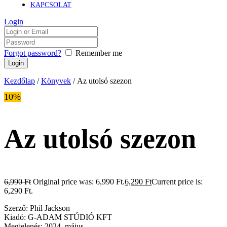
KAPCSOLAT
Login
Forgot password?
Remember me
Kezdőlap
/
Könyvek
/ Az utolsó szezon
10%
Az utolsó szezon
6,990
Ft
Original price was: 6,990 Ft.
6,290
Ft
Current price is:
6,290 Ft.
Szerző:
Phil Jackson
Kiadó: G-ADAM STÚDIÓ KFT
Megjelenés: 2024. május