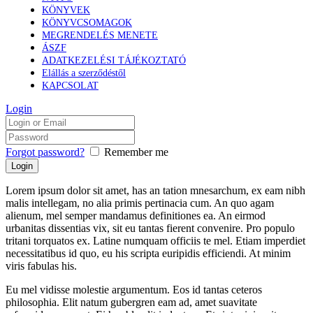
KÖNYVEK
KÖNYVCSOMAGOK
MEGRENDELÉS MENETE
ÁSZF
ADATKEZELÉSI TÁJÉKOZTATÓ
Elállás a szerződéstől
KAPCSOLAT
Login
Forgot password?
Remember me
Lorem ipsum dolor sit amet, has an tation mnesarchum, ex eam nibh
malis intellegam, no alia primis pertinacia cum. An quo agam
alienum, mel semper mandamus definitiones ea. An eirmod
urbanitas dissentias vix, sit eu tantas fierent convenire. Pro populo
tritani torquatos ex. Latine numquam officiis te mel. Etiam imperdiet
necessitatibus id quo, eu his scripta euripidis efficiendi. At minim
viris fabulas his.
Eu mel vidisse molestie argumentum. Eos id tantas ceteros
philosophia. Elit natum gubergren eam ad, amet suavitate